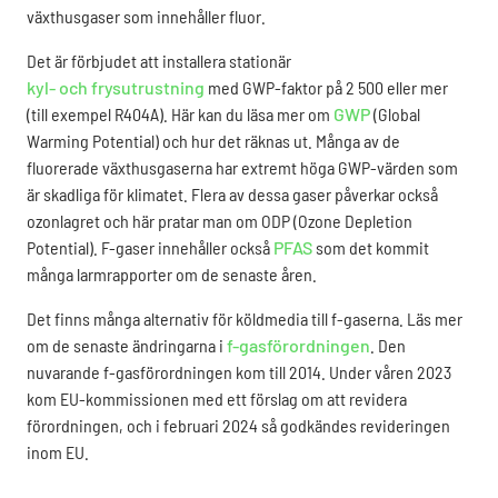
växthusgaser som innehåller fluor.
Det är förbjudet att installera stationär
kyl- och frysutrustning
med GWP-faktor på 2 500 eller mer
(till exempel R404A). Här kan du läsa mer om
GWP
(Global
Warming Potential) och hur det räknas ut. Många av de
fluorerade växthusgaserna har extremt höga GWP-värden som
är skadliga för klimatet. Flera av dessa gaser påverkar också
ozonlagret och här pratar man om ODP (Ozone Depletion
Potential). F-gaser innehåller också
PFAS
som det kommit
många larmrapporter om de senaste åren.
Det finns många alternativ för köldmedia till f-gaserna. Läs mer
om de senaste ändringarna i
f-gasförordningen
. Den
nuvarande f-gasförordningen kom till 2014. Under våren 2023
kom EU-kommissionen med ett förslag om att revidera
förordningen, och i februari 2024 så godkändes revideringen
inom EU.