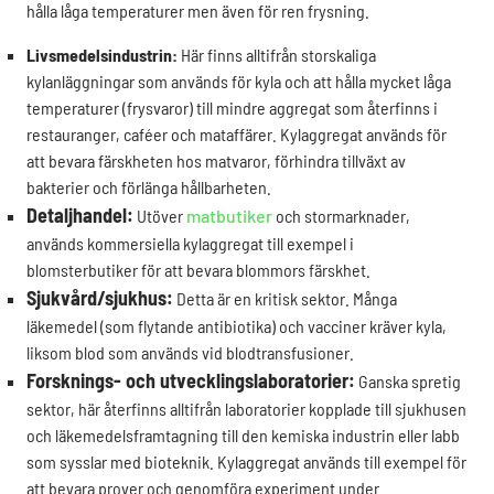
hålla låga temperaturer men även för ren frysning.
Livsmedelsindustrin:
Här finns alltifrån storskaliga
kylanläggningar som används för kyla och att hålla mycket låga
temperaturer (frysvaror) till mindre aggregat som återfinns i
restauranger, caféer och mataffärer. Kylaggregat används för
att bevara färskheten hos matvaror, förhindra tillväxt av
bakterier och förlänga hållbarheten.
Detaljhandel:
Utöver
matbutiker
och stormarknader,
används kommersiella kylaggregat till exempel i
blomsterbutiker för att bevara blommors färskhet.
Sjukvård/sjukhus:
Detta är en kritisk sektor. Många
läkemedel (som flytande antibiotika) och vacciner kräver kyla,
liksom blod som används vid blodtransfusioner.
Forsknings- och utvecklingslaboratorier:
Ganska spretig
sektor, här återfinns alltifrån laboratorier kopplade till sjukhusen
och läkemedelsframtagning till den kemiska industrin eller labb
som sysslar med bioteknik. Kylaggregat används till exempel för
att bevara prover och genomföra experiment under