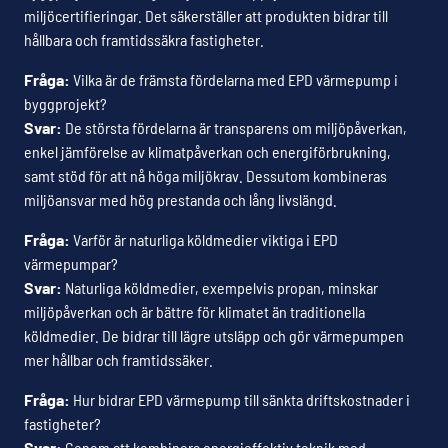
miljöcertifieringar. Det säkerställer att produkten bidrar till
hållbara och framtidssäkra fastigheter.
Fråga:
Vilka är de främsta fördelarna med EPD värmepump i
byggprojekt?
Svar:
De största fördelarna är transparens om miljöpåverkan,
enkel jämförelse av klimatpåverkan och energiförbrukning,
samt stöd för att nå höga miljökrav. Dessutom kombineras
miljöansvar med hög prestanda och lång livslängd.
Fråga:
Varför är naturliga köldmedier viktiga i EPD
värmepumpar?
Svar:
Naturliga köldmedier, exempelvis propan, minskar
miljöpåverkan och är bättre för klimatet än traditionella
köldmedier. De bidrar till lägre utsläpp och gör värmepumpen
mer hållbar och framtidssäker.
Fråga:
Hur bidrar EPD värmepump till sänkta driftskostnader i
fastigheter?
Svar:
Genom att kombinera energieffektiv teknik med