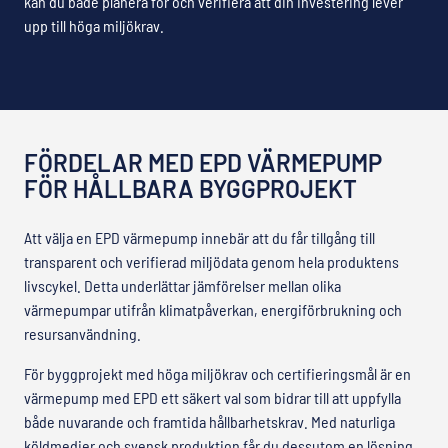
kan du både planera för och verifiera att din investering lever
upp till höga miljökrav.
FÖRDELAR MED EPD VÄRMEPUMP
FÖR HÅLLBARA BYGGPROJEKT
Att välja en EPD värmepump innebär att du får tillgång till
transparent och verifierad miljödata genom hela produktens
livscykel. Detta underlättar jämförelser mellan olika
värmepumpar utifrån klimatpåverkan, energiförbrukning och
resursanvändning.
För byggprojekt med höga miljökrav och certifieringsmål är en
värmepump med EPD ett säkert val som bidrar till att uppfylla
både nuvarande och framtida hållbarhetskrav. Med naturliga
köldmedier och svensk produktion får du dessutom en lösning