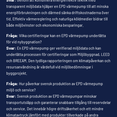
transparent miljödata hjälper en EPD värmepump till att minska
energiförbrukningen och därmed sänka driftskostnaderna över
tid. Effektiv värmereglering och naturliga köldmedier bidrar till
både miljövinster och ekonomiska besparingar.
Fråga:
Vilka certifieringar kan en EPD värmepump underlätta
för vid nybyggnation?
Svar:
En EPD värmepump ger verifierad miljödata och kan
underlätta processen för certifieringar som Miljöbyggnad, LEED
och BREEAM. Den tydliga rapporteringen om klimatpåverkan och
resursanvändning är värdefull vid miljöbedömningar i
byggprojekt.
Fråga:
Hur påverkar svensk produktion av EPD värmepump
miljö och service?
Svar:
Svensk produktion av EPD värmepumpar minskar
transportutsläpp och garanterar snabbare tillgång till reservdelar
och service. Det innebär högre driftsäkerhet och ett mindre
klimatavtryck jämfört med produkter tillverkade på andra