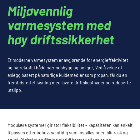
Miljøvennlig
varmesystem med
høy driftssikkerhet
Et moderne varmesystem er avgjørende for energieffektivitet
og bærekraft i både næringsbygg og boliger. Ved å velge et
anlegg basert på naturlige kuldemedier som propan, får du en
fremtidsrettet løsning med lavere driftskostnader og reduserte
utslipp.
Modulære systemer gir stor fleksibilitet – kapasiteten kan enkelt
tilpasses etter behov, samtidig som installasjonen blir rask og
enkel. Digital overvåkning gir full kontroll på ytelse og