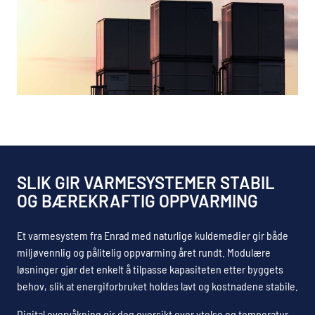
SLIK GIR VARMESYSTEMER STABIL
OG BÆREKRAFTIG OPPVARMING
Et varmesystem fra Enrad med naturlige kuldemedier gir både
miljøvennlig og pålitelig oppvarming året rundt. Modulære
løsninger gjør det enkelt å tilpasse kapasiteten etter byggets
behov, slik at energiforbruket holdes lavt og kostnadene stabile.
Digital overvåkning gir deg oversikt over ytelse og temperatur,