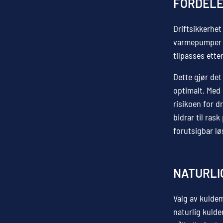
FORDELE
Driftsikkerhet
varmepumper og
tilpasses ette
Dette gjør det
optimalt. Med 
risikoen for d
bidrar til ras
forutsigbar lø
NATURLI
Valg av kulde
naturlig kuld