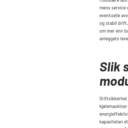
mens service o
eventuelle avv
og stabil drif
om mer enn bar
anleggets leve
Slik 
modu
Driftsikkerhet
kjølemaskiner 
energieffektiv
kapasiteten et