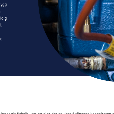
bygg
m
idig
.
og
nger gir fleksibilitet og gjør det enklere å tilpasse kapasiteten 