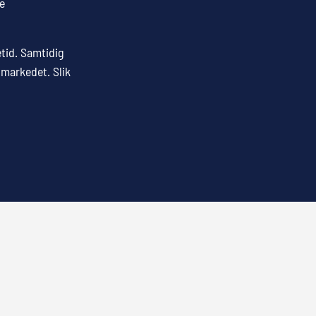
le
etid. Samtidig
 markedet. Slik