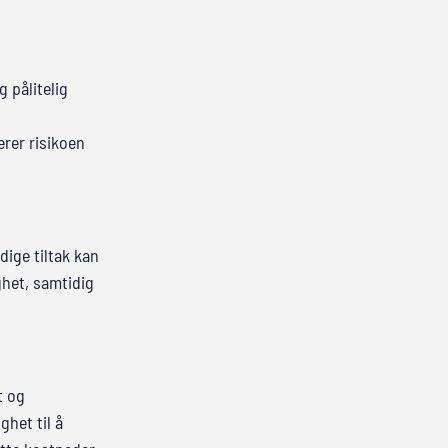
 pålitelig
erer risikoen
dige tiltak kan
ghet, samtidig
t og
het til å