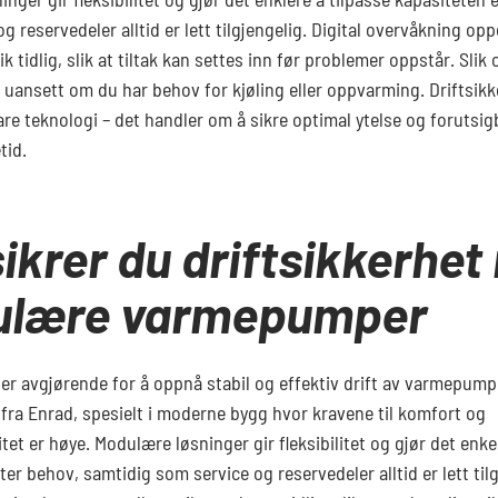
g reservedeler alltid er lett tilgjengelig. Digital overvåkning op
ik tidlig, slik at tiltak kan settes inn før problemer oppstår. Sli
t, uansett om du har behov for kjøling eller oppvarming. Driftsik
e teknologi – det handler om å sikre optimal ytelse og forutsigb
tid.
sikrer du driftsikkerhe
lære varmepumper
 er avgjørende for å oppnå stabil og effektiv drift av varmepump
fra Enrad, spesielt i moderne bygg hvor kravene til komfort og
itet er høye. Modulære løsninger gir fleksibilitet og gjør det enkel
ter behov, samtidig som service og reservedeler alltid er lett til