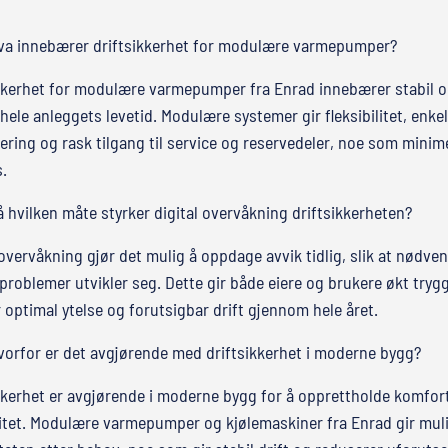
va innebærer driftsikkerhet for modulære varmepumper?
kkerhet for modulære varmepumper fra Enrad innebærer stabil og
hele anleggets levetid. Modulære systemer gir fleksibilitet, enkel
ering og rask tilgang til service og reservedeler, noe som minim
s.
å hvilken måte styrker digital overvåkning driftsikkerheten?
 overvåkning gjør det mulig å oppdage avvik tidlig, slik at nødven
 problemer utvikler seg. Dette gir både eiere og brukere økt tryg
 optimal ytelse og forutsigbar drift gjennom hele året.
vorfor er det avgjørende med driftsikkerhet i moderne bygg?
kkerhet er avgjørende i moderne bygg for å opprettholde komfor
itet. Modulære varmepumper og kjølemaskiner fra Enrad gir mulig