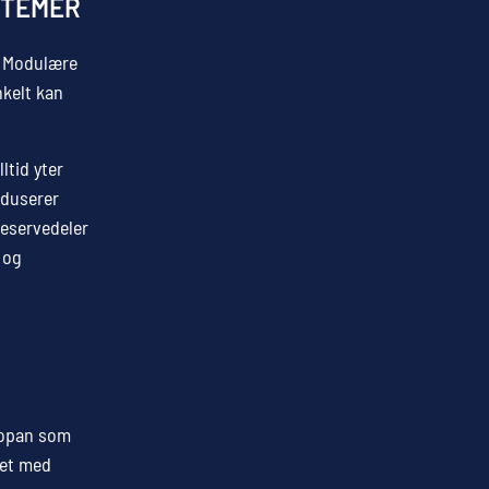
STEMER
g. Modulære
nkelt kan
ltid yter
eduserer
reservedeler
 og
propan som
tet med