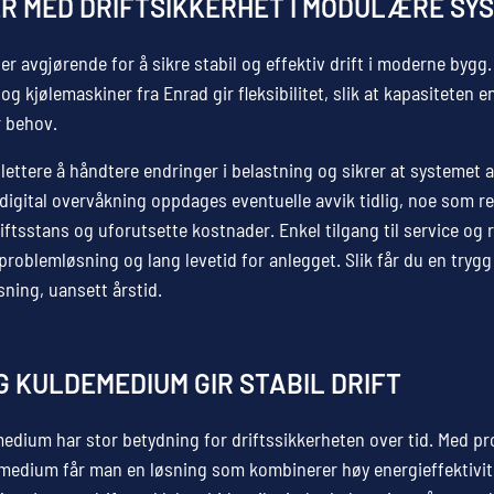
R MED DRIFTSIKKERHET I MODULÆRE SY
 er avgjørende for å sikre stabil og effektiv drift i moderne byg
 kjølemaskiner fra Enrad gir fleksibilitet, slik at kapasiteten e
r behov.
 lettere å håndtere endringer i belastning og sikrer at systemet al
digital overvåkning oppdages eventuelle avvik tidlig, noe som r
riftsstans og uforutsette kostnader. Enkel tilgang til service og 
k problemløsning og lang levetid for anlegget. Slik får du en trygg
sning, uansett årstid.
G KULDEMEDIUM GIR STABIL DRIFT
medium har stor betydning for driftssikkerheten over tid. Med 
emedium får man en løsning som kombinerer høy energieffektivi