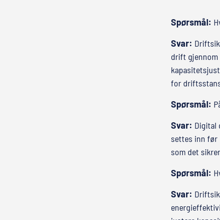
Spørsmål:
H
Svar:
Driftsi
drift gjennom 
kapasitetsjust
for driftsstan
Spørsmål:
P
Svar:
Digital
settes inn før
som det sikrer
Spørsmål:
H
Svar:
Driftsi
energieffektiv