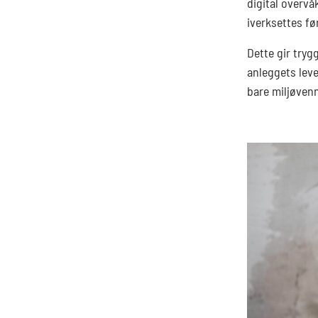
digital overvå
iverksettes fø
Dette gir tryg
anleggets lev
bare miljøvenn