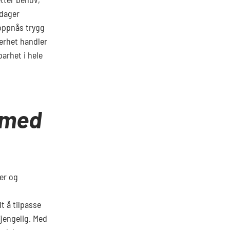
pdager
k oppnås trygg
kerhet handler
arhet i hele
t med
er og
t å tilpasse
gjengelig. Med