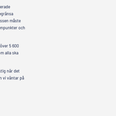
jerade
egränsa
essen måste
synpunkter och
 över 5 600
m alla ska
ktig när det
n vi väntar på