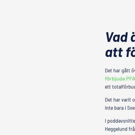
Vad ä
att 
Det har gått ö
förbjuda PFA
ett totalförbu
Det har varit 
inte bara i Sv
I poddavsnitte
Heggelund fr