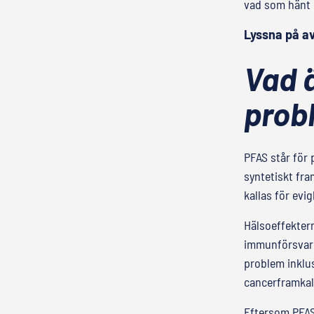
vad som hänt 
Lyssna på av
Vad ä
prob
PFAS står för 
syntetiskt fra
kallas för evi
Hälsoeffektern
immunförsvar 
problem inklus
cancerframkal
Eftersom PFAS 