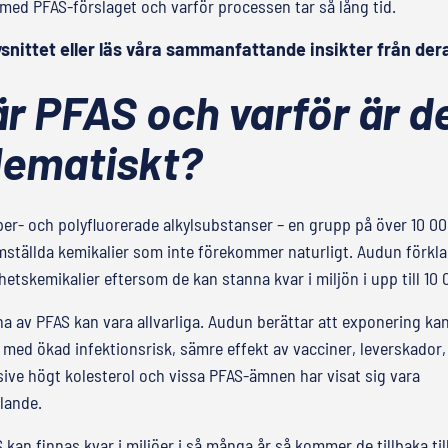
med PFAS-förslaget och varför processen tar så lång tid.
snittet eller läs våra sammanfattande insikter från der
r PFAS och varför är d
lematiskt?
per- och polyfluorerade alkylsubstanser – en grupp på över 10 00
mställda kemikalier som inte förekommer naturligt. Audun förkla
ghetskemikalier eftersom de kan stanna kvar i miljön i upp till 10 
a av PFAS kan vara allvarliga. Audun berättar att exponering ka
med ökad infektionsrisk, sämre effekt av vacciner, leverskador
ive högt kolesterol och vissa PFAS-ämnen har visat sig vara
lande.
kan finnas kvar i miljöer i så många år så kommer de tillbaka ti