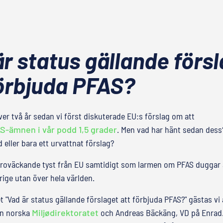
r status gällande förs
förbjuda PFAS?
ver två år sedan vi först diskuterade EU:s förslag om att
S-ämnen i vår podd 1,5 grader
. Men vad har hänt sedan des
d eller bara ett urvattnat förslag?
oroväckande tyst från EU samtidigt som larmen om PFAS duggar al
erige utan över hela världen.
t "Vad är status gällande förslaget att förbjuda PFAS?" gästas v
ån norska
Miljødirektoratet
och Andreas Bäckäng, VD på Enrad.