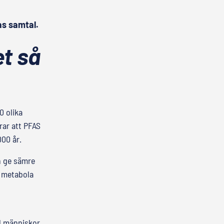
as samtal.
et så
0 olika
rar att PFAS
000 år.
n ge sämre
, metabola
ll människor