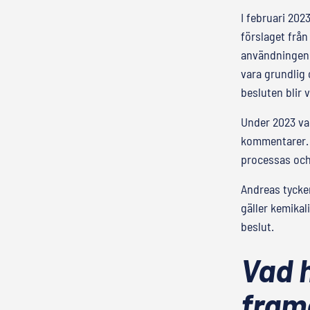
I februari 20
förslaget frå
användningen 
vara grundlig 
besluten blir 
Under 2023 var
kommentarer. 
processas och
Andreas tycker 
gäller kemikal
beslut.
Vad h
fram