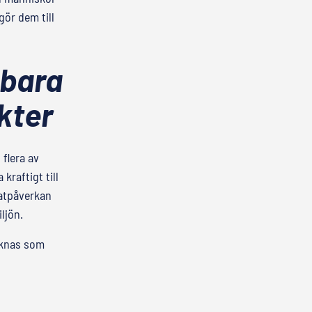
ör dem till
 bara
kter
flera av
kraftigt till
atpåverkan
ljön.
räknas som