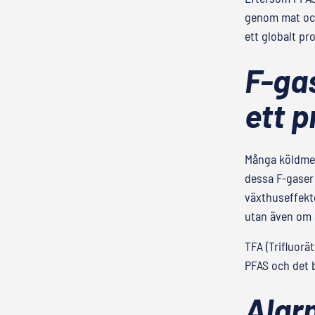
genom mat och 
ett globalt pr
F-gas
ett 
Många köldmed
dessa F-gaser 
växthuseffekt
utan även om a
TFA (Trifluorä
PFAS och det 
Alar