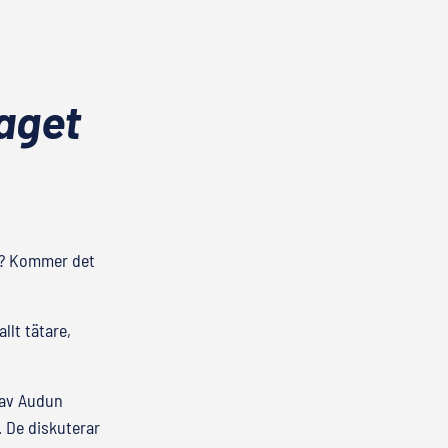
laget
s? Kommer det
lt tätare,
i av Audun
 De diskuterar