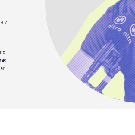
sch?
nd,
rad
nar