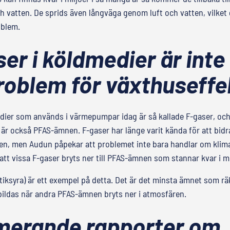
vatten. De sprids även långväga genom luft och vatten, vilket g
oblem.
er i köldmedier är inte
problem för växthuseffe
ier som används i värmepumpar idag är så kallade F-gaser, och 
är också PFAS-ämnen. F-gaser har länge varit kända för att bidra 
en, men Audun påpekar att problemet inte bara handlar om klim
tt vissa F-gaser bryts ner till PFAS-ämnen som stannar kvar i mi
ttiksyra) är ett exempel på detta. Det är det minsta ämnet som 
bildas när andra PFAS-ämnen bryts ner i atmosfären.
merande rapporter om