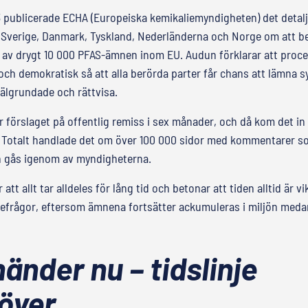
23 publicerade ECHA (Europeiska kemikaliemyndigheten) det detal
n Sverige, Danmark, Tyskland, Nederländerna och Norge om att b
av drygt 10 000 PFAS-ämnen inom EU. Audun förklarar att proc
och demokratisk så att alla berörda parter får chans att lämna 
välgrundade och rättvisa.
 förslaget på offentlig remiss i sex månader, och då kom det in
Totalt handlade det om över 100 000 sidor med kommentarer so
 gås igenom av myndigheterna.
att allt tar alldeles för lång tid och betonar att tiden alltid är vi
iefrågor, eftersom ämnena fortsätter ackumuleras i miljön meda
änder nu – tidslinje
över