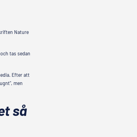
kriften Nature
, och tas sedan
dia. Efter att
lugnt", men
et så