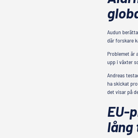
globa
Audun berättar
där forskare ka
Problemet är a
upp i växter s
Andreas testad
ha skickat pro
det visar på 
EU-pr
lång 